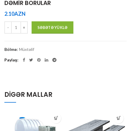
DƏMİR BORULAR
2.10
AZN
Quantity
SƏBƏTƏ YÜKLƏ
Bölmə:
Müxtəlif
Paylaş
DIGƏR MALLAR