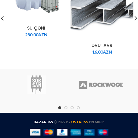
SU ÇƏNİ
280.00
AZN
DVUTAVR
16.00
AZN
BAZAR365
USTA365
2022 BY
. PREMIUM