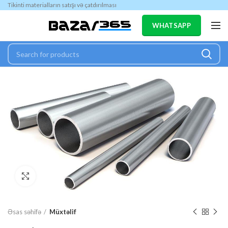
Tikinti materialların satışı və çatdırılması
WHATSAPP
Böyütmək
Əsas səhifə
Müxtəlif