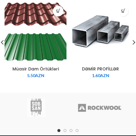
Müasir Dam Örtükləri
DƏMİR PROFİLLƏR
5.50
AZN
1.60
AZN