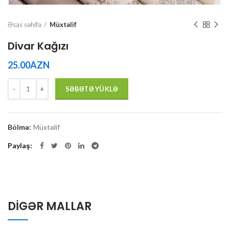
Əsas səhifə
Müxtəlif
Divar Kağızı
25.00
AZN
Quantity
SƏBƏTƏ YÜKLƏ
Bölmə:
Müxtəlif
Paylaş
DIGƏR MALLAR